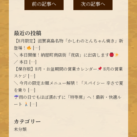
前の記事へ
次の記事へ
最近の投稿
【8月限定】滋賀高島名物「かしわのとんちゃん焼き」新
登場！
[…]
＼ 本日開催！納屋町商店街「夜店」に出店します
／ 本日 […]
【保存版】8月・お盆期間の営業カレンダー
8月の営業
スケジ […]
＼ 今月の限定お題メニュー解禁！「スパイシー 辛さで夏
を乗り […]
雨の日でもほぼ濡れずに「特等席」へ！最新・快適ル
ート
[…]
カテゴリー
未分類