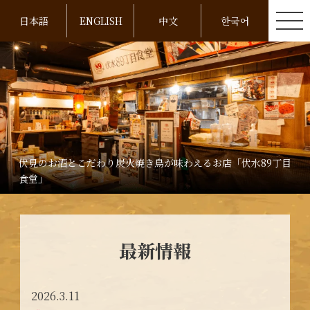
日本語
ENGLISH
中文
한국어
伏見のお酒とこだわり炭火焼き鳥が味わえるお店「伏水89丁目
食堂」
最新情報
2026.3.11