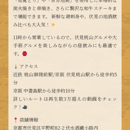
「知覧どり」や「京赤地鶏」を使用した本格的な
炭火焼きと串焼き、さらに贅沢な和牛ステーキま
で堪能できます。 新鮮な鶏刺身や、伏見の地酒飲
み比べも大人気！
11時から営業しているので、伏見桃山グルメや大
手筋グルメを楽しみながらの昼飲みにも最適で
す。
アクセス
近鉄 桃山御陵前駅/京阪 伏見桃山駅から徒歩約5
分
京阪 中書島駅から徒歩約10分
詳しいルートは再生数3万超えの動画をチェッ
ク！
店舗情報
京都市伏見区平野町82-2 伏水酒蔵小路内