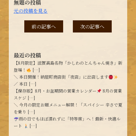
無題の投稿
元の投稿を見る
前の記事へ
次の記事へ
最近の投稿
【8月限定】滋賀高島名物「かしわのとんちゃん焼き」新
登場！
[…]
＼ 本日開催！納屋町商店街「夜店」に出店します
／ 本日 […]
【保存版】8月・お盆期間の営業カレンダー
8月の営業
スケジ […]
＼ 今月の限定お題メニュー解禁！「スパイシー 辛さで夏
を乗り […]
雨の日でもほぼ濡れずに「特等席」へ！最新・快適ル
ート
[…]