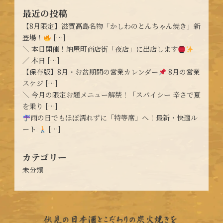
最近の投稿
【8月限定】滋賀高島名物「かしわのとんちゃん焼き」新
登場！
[…]
＼ 本日開催！納屋町商店街「夜店」に出店します
／ 本日 […]
【保存版】8月・お盆期間の営業カレンダー
8月の営業
スケジ […]
＼ 今月の限定お題メニュー解禁！「スパイシー 辛さで夏
を乗り […]
雨の日でもほぼ濡れずに「特等席」へ！最新・快適ル
ート
[…]
カテゴリー
未分類