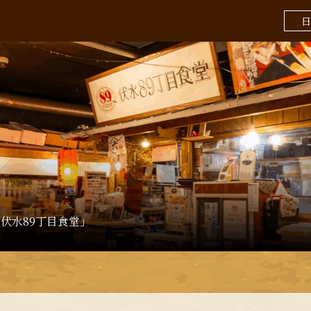
日
伏水89丁目食堂」