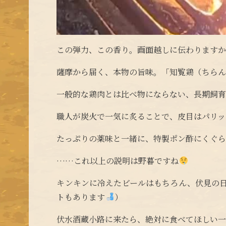
この弾力、この香り。画面越しに伝わります
薩摩から届く、本物の旨味。「知覧鶏（ちらん
一般的な鶏肉とは比べ物にならない、長期飼
職人が炭火で一気に炙ることで、皮目はパリッ
たっぷりの薬味と一緒に、特製ポン酢にくぐ
……これ以上の説明は野暮ですね
キンキンに冷えたビールはもちろん、伏見の
トもあります
）
伏水酒蔵小路に来たら、絶対に食べてほしい