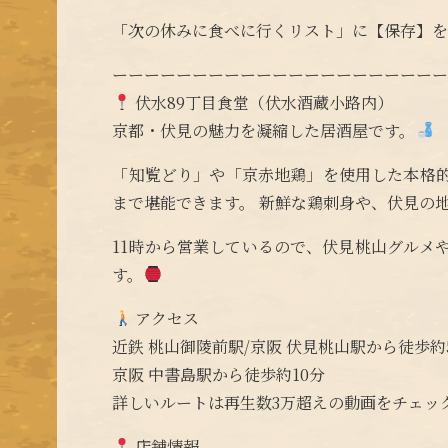
「次の休みに食べに行くリスト」に【保存】
ーーーーーーーーーーーーーーーーーーーー
伏水89丁目食堂（伏水酒蔵小路内）
京都・伏見の魅力を凝縮した居酒屋です。
「知覧どり」や「京赤地鶏」を使用した本格
まで堪能できます。 新鮮な鶏刺身や、伏見の
11時から営業しているので、伏見桃山グルメ
す。
アクセス
近鉄 桃山御陵前駅/京阪 伏見桃山駅から徒歩約
京阪 中書島駅から徒歩約10分
詳しいルートは再生数3万超えの動画をチェッ
店舗情報