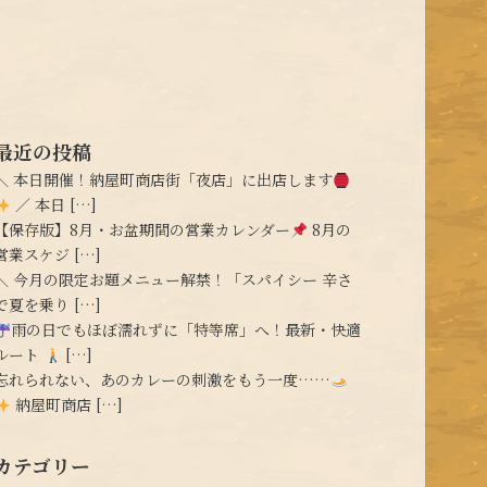
最近の投稿
＼ 本日開催！納屋町商店街「夜店」に出店します
／ 本日 […]
【保存版】8月・お盆期間の営業カレンダー
8月の
営業スケジ […]
＼ 今月の限定お題メニュー解禁！「スパイシー 辛さ
で夏を乗り […]
雨の日でもほぼ濡れずに「特等席」へ！最新・快適
ルート
[…]
忘れられない、あのカレーの刺激をもう一度……
納屋町商店 […]
カテゴリー