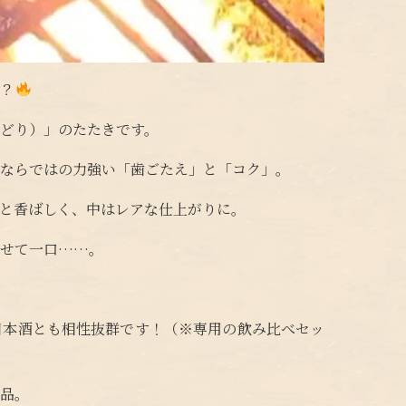
か？
どり）」のたたきです。
育ならではの力強い「歯ごたえ」と「コク」。
と香ばしく、中はレアな仕上がりに。
らせて一口……。
日本酒とも相性抜群です！（※専用の飲み比べセッ
一品。