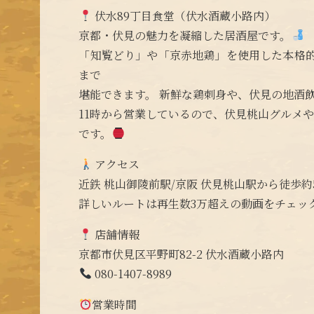
伏水89丁目食堂（伏水酒蔵小路内）
京都・伏見の魅力を凝縮した居酒屋です。
「知覧どり」や「京赤地鶏」を使用した本格
まで
堪能できます。 新鮮な鶏刺身や、伏見の地酒
11時から営業しているので、伏見桃山グルメ
です。
アクセス
近鉄 桃山御陵前駅/京阪 伏見桃山駅から徒歩約
詳しいルートは再生数3万超えの動画をチェッ
店舗情報
京都市伏見区平野町82-2 伏水酒蔵小路内
080-1407-8989
営業時間