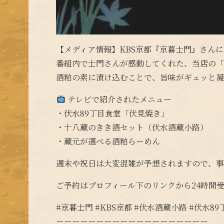
【メディア情報】KBS京都『京暮士門』さん
番組内で士門さんが感動してくれた、当店の
酒粕の素に漬け込むことで、旨味がギュッと凝
テレビで紹介されたメニュー
・伏水89丁目食堂「伏見焼き」
・十八蔵のきき酒セット（伏水酒蔵小路）
・蔵元が選べる酒粕らーめん
週末や祝日は大変混雑が予想されますので、
ご予約はプロフィール下のリンクから24時間
#京暮士門 #KBS京都 #伏水酒蔵小路 #伏水8
ーーーーーーーーーーーーーーーーーーー