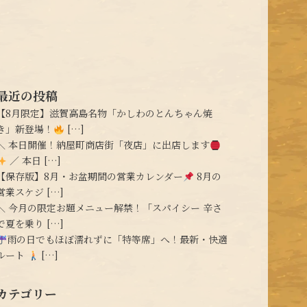
最近の投稿
【8月限定】滋賀高島名物「かしわのとんちゃん焼
き」新登場！
[…]
＼ 本日開催！納屋町商店街「夜店」に出店します
／ 本日 […]
【保存版】8月・お盆期間の営業カレンダー
8月の
営業スケジ […]
＼ 今月の限定お題メニュー解禁！「スパイシー 辛さ
で夏を乗り […]
雨の日でもほぼ濡れずに「特等席」へ！最新・快適
ルート
[…]
カテゴリー