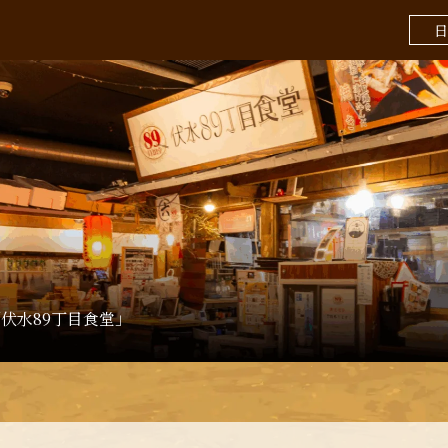
日
伏水89丁目食堂」